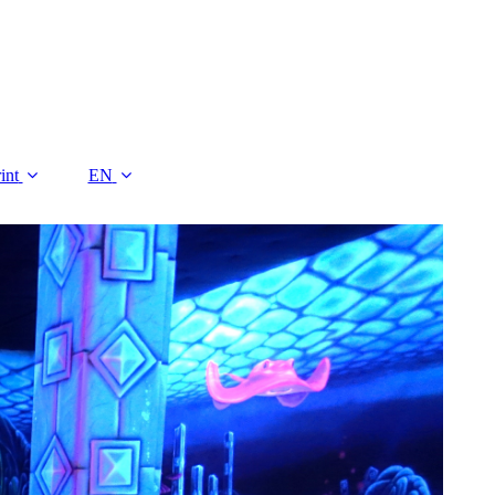
int
EN